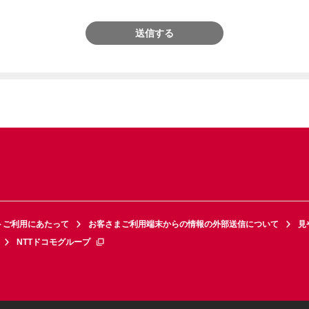
送信する
トご利用にあたって
お客さまご利用端末からの情報の外部送信について
見
NTTドコモグループ