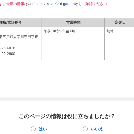
す。最新の情報は
ドコモショップ／d garden
からご確認ください。
住所/電話番号
営業時間
定休日
1
午前10時〜午後7時
無休
郡三戸町大字川守田字正
-258-018
-22-2900
このページの情報は役に立ちましたか？
はい
いいえ