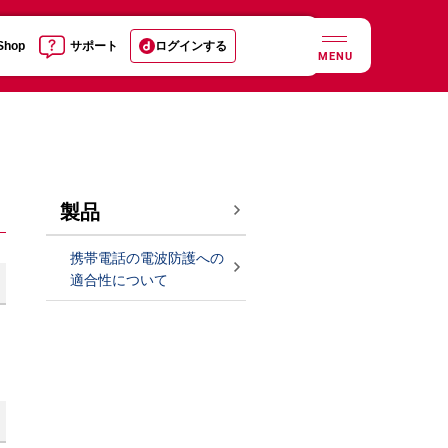
 Shop
サポート
ログインする
MENU
製品
携帯電話の電波防護への
適合性について