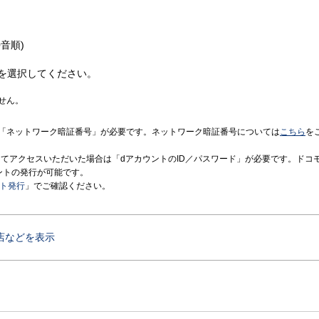
音順)
を選択してください。
せん。
「ネットワーク暗証番号」が必要です。ネットワーク暗証番号については
こちら
を
境にてアクセスいただいた場合は「dアカウントのID／パスワード」が必要です。ドコ
ントの発行が可能です。
ント発行
」でご確認ください。
店などを表示