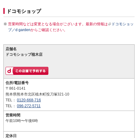
ドコモショップ
営業時間などは変更となる場合がございます。最新の情報は
ドコモショッ
プ／d garden
からご確認ください。
店舗名
ドコモショップ植木店
住所/電話番号
〒861-0141
熊本県熊本市北区植木町投刀塚321-10
TEL：
0120-668-716
TEL：
096-272-5711
営業時間
午前10時〜午後6時
定休日