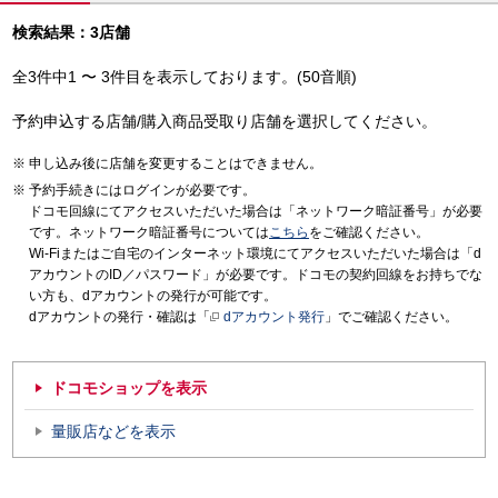
検索結果：3店舗
全3件中1 〜 3件目を表示しております。(50音順)
予約申込する店舗/購入商品受取り店舗を選択してください。
申し込み後に店舗を変更することはできません。
予約手続きにはログインが必要です。
ドコモ回線にてアクセスいただいた場合は「ネットワーク暗証番号」が必要
です。ネットワーク暗証番号については
こちら
をご確認ください。
Wi-Fiまたはご自宅のインターネット環境にてアクセスいただいた場合は「d
アカウントのID／パスワード」が必要です。ドコモの契約回線をお持ちでな
い方も、dアカウントの発行が可能です。
dアカウントの発行・確認は「
dアカウント発行
」でご確認ください。
ドコモショップを表示
量販店などを表示