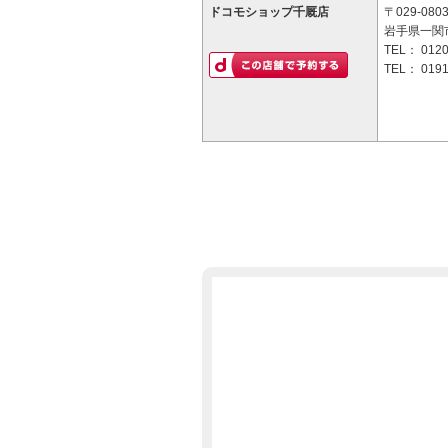
ドコモショップ千厩店
〒029-080
岩手県一関
TEL：
0120
TEL：
0191