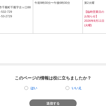
3
午前9時30分〜午後6時30分
第2火曜
市千厩町千厩字古ヶ口88
-532-729
【臨時営業日の
-53-2729
お知らせ】
2026年8月11日
(火曜)
このページの情報は役に立ちましたか？
はい
いいえ
送信する