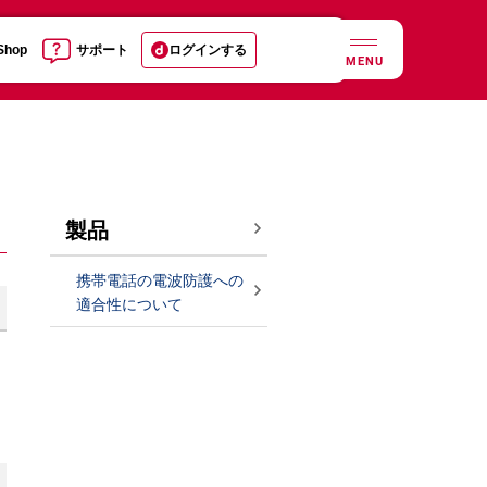
 Shop
サポート
ログインする
MENU
製品
携帯電話の電波防護への
適合性について