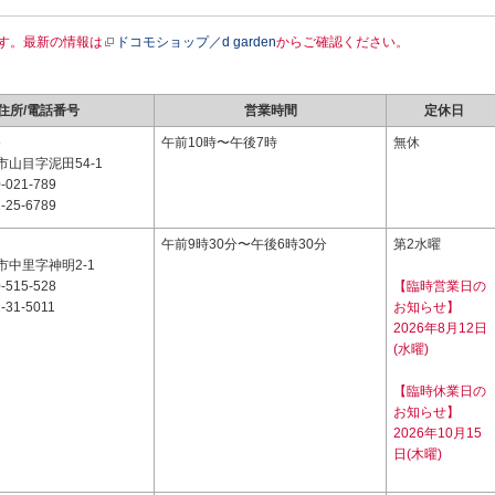
す。最新の情報は
ドコモショップ／d garden
からご確認ください。
住所/電話番号
営業時間
定休日
5
午前10時〜午後7時
無休
山目字泥田54-1
-021-789
-25-6789
2
午前9時30分〜午後6時30分
第2水曜
市中里字神明2-1
-515-528
【臨時営業日の
-31-5011
お知らせ】
2026年8月12日
(水曜)
【臨時休業日の
お知らせ】
2026年10月15
日(木曜)