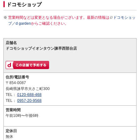
ドコモショップ
営業時間などは変更となる場合がございます。最新の情報は
ドコモショッ
プ／d garden
からご確認ください。
店舗名
ドコモショップイオンタウン諫早西部台店
住所/電話番号
〒854-0087
長崎県諫早市大さこ町300
TEL：
0120-688-468
TEL：
0957-20-9568
営業時間
午前10時〜午後6時
定休日
無休