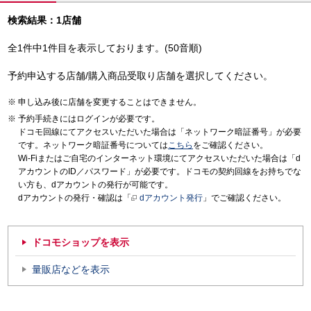
検索結果：1店舗
全1件中1件目を表示しております。(50音順)
予約申込する店舗/購入商品受取り店舗を選択してください。
申し込み後に店舗を変更することはできません。
予約手続きにはログインが必要です。
ドコモ回線にてアクセスいただいた場合は「ネットワーク暗証番号」が必要
です。ネットワーク暗証番号については
こちら
をご確認ください。
Wi-Fiまたはご自宅のインターネット環境にてアクセスいただいた場合は「d
アカウントのID／パスワード」が必要です。ドコモの契約回線をお持ちでな
い方も、dアカウントの発行が可能です。
dアカウントの発行・確認は「
dアカウント発行
」でご確認ください。
ドコモショップを表示
量販店などを表示