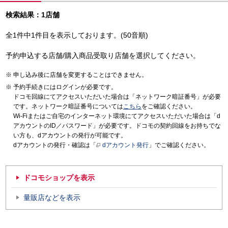
検索結果：1店舗
全1件中1件目を表示しております。(50音順)
予約申込する店舗/購入商品受取り店舗を選択してください。
申し込み後に店舗を変更することはできません。
予約手続きにはログインが必要です。
ドコモ回線にてアクセスいただいた場合は「ネットワーク暗証番号」が必要
です。ネットワーク暗証番号については
こちら
をご確認ください。
Wi-Fiまたはご自宅のインターネット環境にてアクセスいただいた場合は「d
アカウントのID／パスワード」が必要です。ドコモの契約回線をお持ちでな
い方も、dアカウントの発行が可能です。
dアカウントの発行・確認は「
dアカウント発行
」でご確認ください。
ドコモショップを表示
量販店などを表示