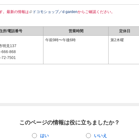
す。最新の情報は
ドコモショップ／d garden
からご確認ください。
住所/電話番号
営業時間
定休日
3
午前9時〜午後6時
第2木曜
明見137
-666-868
-72-7501
このページの情報は役に立ちましたか？
はい
いいえ