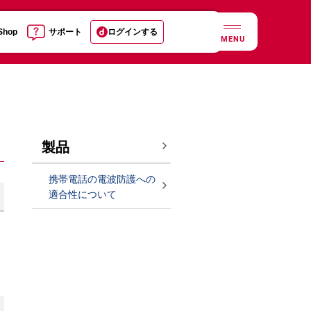
 Shop
サポート
ログインする
MENU
製品
携帯電話の電波防護への
適合性について