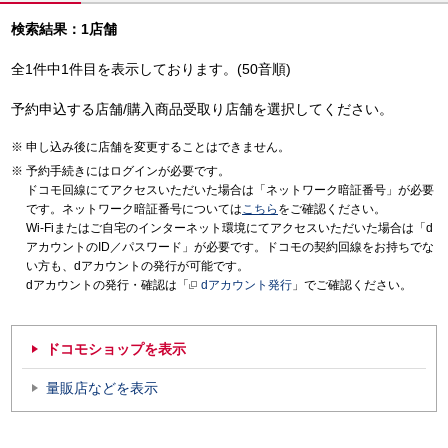
検索結果：1店舗
全1件中1件目を表示しております。(50音順)
予約申込する店舗/購入商品受取り店舗を選択してください。
申し込み後に店舗を変更することはできません。
予約手続きにはログインが必要です。
ドコモ回線にてアクセスいただいた場合は「ネットワーク暗証番号」が必要
です。ネットワーク暗証番号については
こちら
をご確認ください。
Wi-Fiまたはご自宅のインターネット環境にてアクセスいただいた場合は「d
アカウントのID／パスワード」が必要です。ドコモの契約回線をお持ちでな
い方も、dアカウントの発行が可能です。
dアカウントの発行・確認は「
dアカウント発行
」でご確認ください。
ドコモショップを表示
量販店などを表示