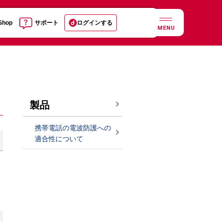
 Shop
サポート
ログインする
MENU
製品
携帯電話の電波防護への
適合性について