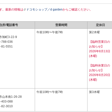
す。最新の情報は
ドコモショップ／d garden
からご確認ください。
住所/電話番号
営業時間
定休日
5
午前10時〜午後7時
第2木曜
旭町3-22-9
-788-036
【臨時営業日の
-81-5551
お知らせ】
2026年8月13日
(木曜)
【臨時休業日の
お知らせ】
2026年8月20日
(木曜)
2
午前10時〜午後7時
第3木曜
山本南1-26-28
-403-088
-82-3010