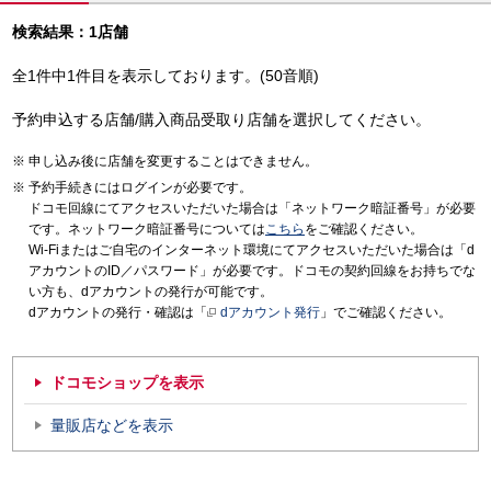
検索結果：1店舗
全1件中1件目を表示しております。(50音順)
予約申込する店舗/購入商品受取り店舗を選択してください。
申し込み後に店舗を変更することはできません。
予約手続きにはログインが必要です。
ドコモ回線にてアクセスいただいた場合は「ネットワーク暗証番号」が必要
です。ネットワーク暗証番号については
こちら
をご確認ください。
Wi-Fiまたはご自宅のインターネット環境にてアクセスいただいた場合は「d
アカウントのID／パスワード」が必要です。ドコモの契約回線をお持ちでな
い方も、dアカウントの発行が可能です。
dアカウントの発行・確認は「
dアカウント発行
」でご確認ください。
ドコモショップを表示
量販店などを表示