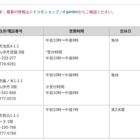
す。最新の情報は
ドコモショップ／d garden
からご確認ください。
住所/電話番号
営業時間
定休日
7
午前10時〜午後9時
無休
池尻4-1-1
ル伊丹昆陽 3階
*受付時間
-233-377
午前10時〜午後8時
778-9281
7
午前10時〜午後9時
無休
藤ノ木1-1-1
ル伊丹 3階
※受付時間
-541-688
午前10時〜午後8時
777-0570
8
午前10時〜午後7時
第2水曜
西台1-1-1
タ 1階
-195-788
777-5788