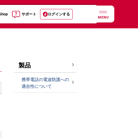
 Shop
サポート
ログインする
MENU
製品
携帯電話の電波防護への
適合性について