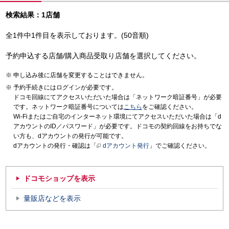
検索結果：1店舗
全1件中1件目を表示しております。(50音順)
予約申込する店舗/購入商品受取り店舗を選択してください。
申し込み後に店舗を変更することはできません。
予約手続きにはログインが必要です。
ドコモ回線にてアクセスいただいた場合は「ネットワーク暗証番号」が必要
です。ネットワーク暗証番号については
こちら
をご確認ください。
Wi-Fiまたはご自宅のインターネット環境にてアクセスいただいた場合は「d
アカウントのID／パスワード」が必要です。ドコモの契約回線をお持ちでな
い方も、dアカウントの発行が可能です。
dアカウントの発行・確認は「
dアカウント発行
」でご確認ください。
ドコモショップを表示
量販店などを表示