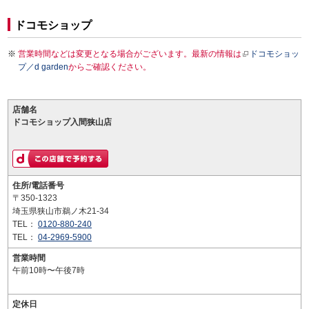
ドコモショップ
営業時間などは変更となる場合がございます。最新の情報は
ドコモショッ
プ／d garden
からご確認ください。
店舗名
ドコモショップ入間狭山店
住所/電話番号
〒350-1323
埼玉県狭山市鵜ノ木21-34
TEL：
0120-880-240
TEL：
04-2969-5900
営業時間
午前10時〜午後7時
定休日