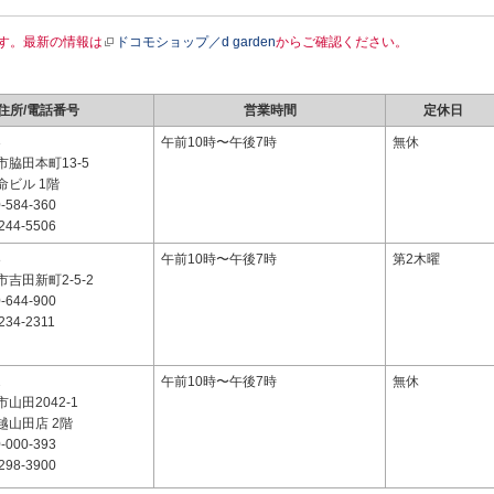
す。最新の情報は
ドコモショップ／d garden
からご確認ください。
住所/電話番号
営業時間
定休日
3
午前10時〜午後7時
無休
脇田本町13-5
命ビル 1階
-584-360
244-5506
8
午前10時〜午後7時
第2木曜
吉田新町2-5-2
-644-900
234-2311
2
午前10時〜午後7時
無休
山田2042-1
越山田店 2階
-000-393
298-3900