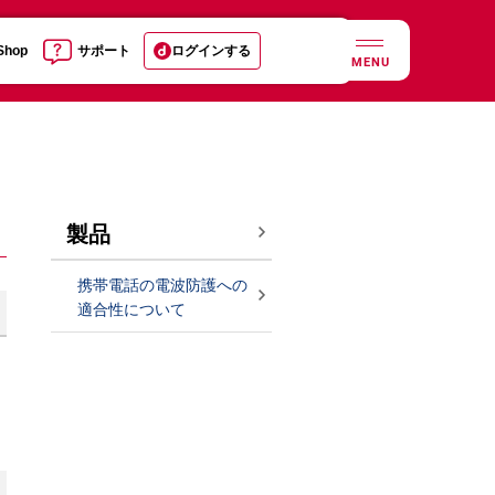
 Shop
サポート
ログインする
MENU
製品
携帯電話の電波防護への
適合性について