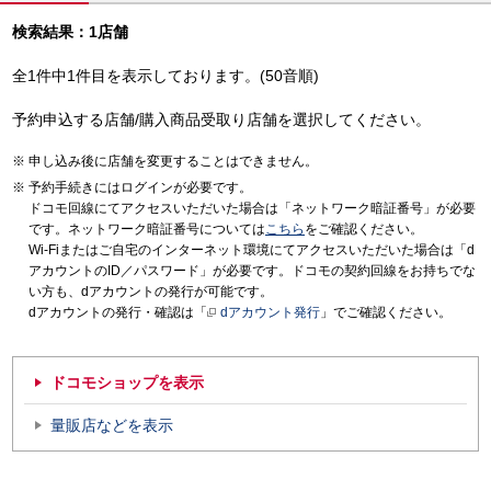
検索結果：1店舗
全1件中1件目を表示しております。(50音順)
予約申込する店舗/購入商品受取り店舗を選択してください。
申し込み後に店舗を変更することはできません。
予約手続きにはログインが必要です。
ドコモ回線にてアクセスいただいた場合は「ネットワーク暗証番号」が必要
です。ネットワーク暗証番号については
こちら
をご確認ください。
Wi-Fiまたはご自宅のインターネット環境にてアクセスいただいた場合は「d
アカウントのID／パスワード」が必要です。ドコモの契約回線をお持ちでな
い方も、dアカウントの発行が可能です。
dアカウントの発行・確認は「
dアカウント発行
」でご確認ください。
ドコモショップを表示
量販店などを表示