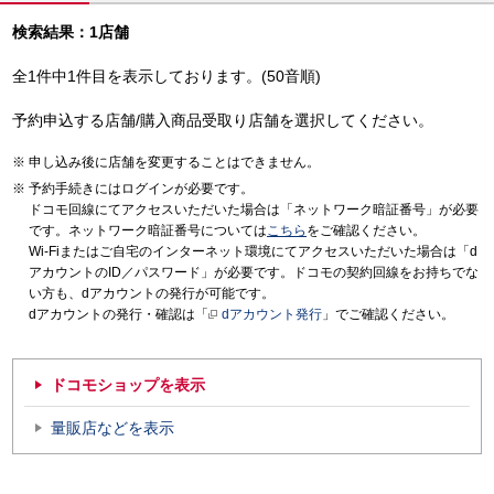
検索結果：1店舗
全1件中1件目を表示しております。(50音順)
予約申込する店舗/購入商品受取り店舗を選択してください。
申し込み後に店舗を変更することはできません。
予約手続きにはログインが必要です。
ドコモ回線にてアクセスいただいた場合は「ネットワーク暗証番号」が必要
です。ネットワーク暗証番号については
こちら
をご確認ください。
Wi-Fiまたはご自宅のインターネット環境にてアクセスいただいた場合は「d
アカウントのID／パスワード」が必要です。ドコモの契約回線をお持ちでな
い方も、dアカウントの発行が可能です。
dアカウントの発行・確認は「
dアカウント発行
」でご確認ください。
ドコモショップを表示
量販店などを表示