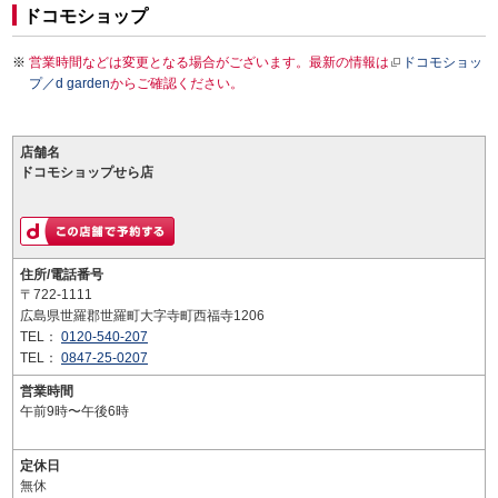
ドコモショップ
営業時間などは変更となる場合がございます。最新の情報は
ドコモショッ
プ／d garden
からご確認ください。
店舗名
ドコモショップせら店
住所/電話番号
〒722-1111
広島県世羅郡世羅町大字寺町西福寺1206
TEL：
0120-540-207
TEL：
0847-25-0207
営業時間
午前9時〜午後6時
定休日
無休