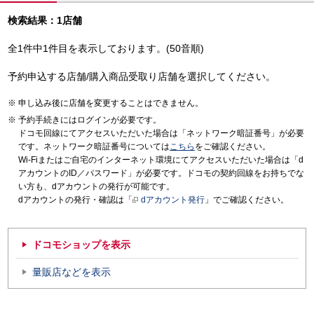
検索結果：1店舗
全1件中1件目を表示しております。(50音順)
予約申込する店舗/購入商品受取り店舗を選択してください。
申し込み後に店舗を変更することはできません。
予約手続きにはログインが必要です。
ドコモ回線にてアクセスいただいた場合は「ネットワーク暗証番号」が必要
です。ネットワーク暗証番号については
こちら
をご確認ください。
Wi-Fiまたはご自宅のインターネット環境にてアクセスいただいた場合は「d
アカウントのID／パスワード」が必要です。ドコモの契約回線をお持ちでな
い方も、dアカウントの発行が可能です。
dアカウントの発行・確認は「
dアカウント発行
」でご確認ください。
ドコモショップを表示
量販店などを表示