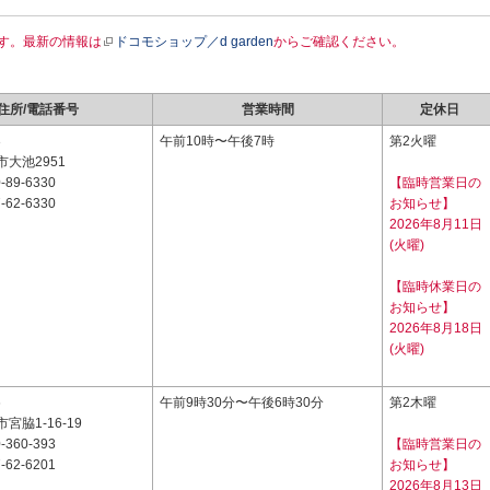
す。最新の情報は
ドコモショップ／d garden
からご確認ください。
住所/電話番号
営業時間
定休日
3
午前10時〜午後7時
第2火曜
大池2951
-89-6330
【臨時営業日の
-62-6330
お知らせ】
2026年8月11日
(火曜)
【臨時休業日の
お知らせ】
2026年8月18日
(火曜)
6
午前9時30分〜午後6時30分
第2木曜
宮脇1-16-19
-360-393
【臨時営業日の
-62-6201
お知らせ】
2026年8月13日