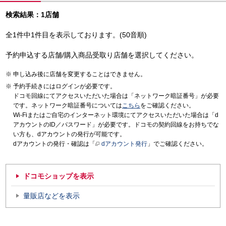
検索結果：1店舗
全1件中1件目を表示しております。(50音順)
予約申込する店舗/購入商品受取り店舗を選択してください。
申し込み後に店舗を変更することはできません。
予約手続きにはログインが必要です。
ドコモ回線にてアクセスいただいた場合は「ネットワーク暗証番号」が必要
です。ネットワーク暗証番号については
こちら
をご確認ください。
Wi-Fiまたはご自宅のインターネット環境にてアクセスいただいた場合は「d
アカウントのID／パスワード」が必要です。ドコモの契約回線をお持ちでな
い方も、dアカウントの発行が可能です。
dアカウントの発行・確認は「
dアカウント発行
」でご確認ください。
ドコモショップを表示
量販店などを表示