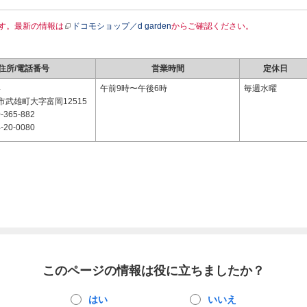
す。最新の情報は
ドコモショップ／d garden
からご確認ください。
住所/電話番号
営業時間
定休日
4
午前9時〜午後6時
毎週水曜
武雄町大字富岡12515
-365-882
-20-0080
このページの情報は役に立ちましたか？
はい
いいえ