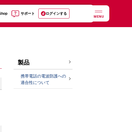
 Shop
サポート
ログインする
MENU
製品
携帯電話の電波防護への
適合性について