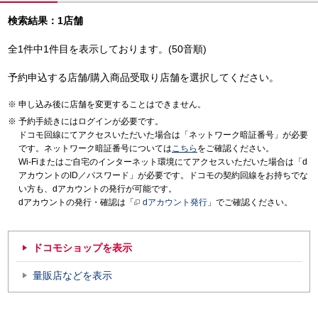
検索結果：1店舗
全1件中1件目を表示しております。(50音順)
予約申込する店舗/購入商品受取り店舗を選択してください。
申し込み後に店舗を変更することはできません。
予約手続きにはログインが必要です。
ドコモ回線にてアクセスいただいた場合は「ネットワーク暗証番号」が必要
です。ネットワーク暗証番号については
こちら
をご確認ください。
Wi-Fiまたはご自宅のインターネット環境にてアクセスいただいた場合は「d
アカウントのID／パスワード」が必要です。ドコモの契約回線をお持ちでな
い方も、dアカウントの発行が可能です。
dアカウントの発行・確認は「
dアカウント発行
」でご確認ください。
ドコモショップを表示
量販店などを表示