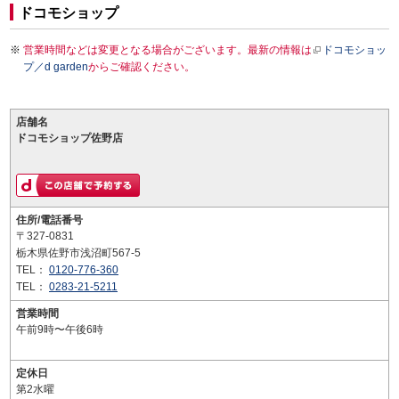
ドコモショップ
営業時間などは変更となる場合がございます。最新の情報は
ドコモショッ
プ／d garden
からご確認ください。
店舗名
ドコモショップ佐野店
住所/電話番号
〒327-0831
栃木県佐野市浅沼町567-5
TEL：
0120-776-360
TEL：
0283-21-5211
営業時間
午前9時〜午後6時
定休日
第2水曜