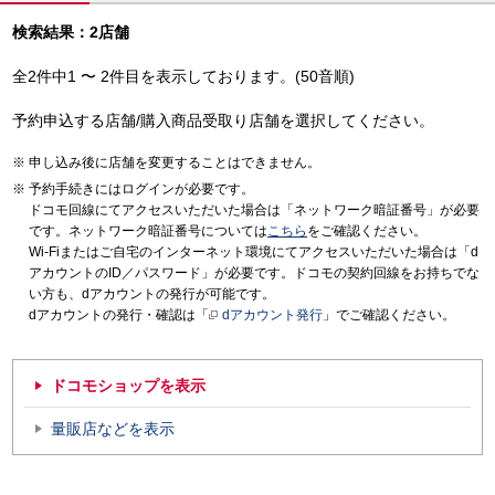
検索結果：2店舗
全2件中1 〜 2件目を表示しております。(50音順)
予約申込する店舗/購入商品受取り店舗を選択してください。
申し込み後に店舗を変更することはできません。
予約手続きにはログインが必要です。
ドコモ回線にてアクセスいただいた場合は「ネットワーク暗証番号」が必要
です。ネットワーク暗証番号については
こちら
をご確認ください。
Wi-Fiまたはご自宅のインターネット環境にてアクセスいただいた場合は「d
アカウントのID／パスワード」が必要です。ドコモの契約回線をお持ちでな
い方も、dアカウントの発行が可能です。
dアカウントの発行・確認は「
dアカウント発行
」でご確認ください。
ドコモショップを表示
量販店などを表示