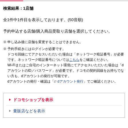
検索結果：1店舗
全1件中1件目を表示しております。(50音順)
予約申込する店舗/購入商品受取り店舗を選択してください。
申し込み後に店舗を変更することはできません。
予約手続きにはログインが必要です。
ドコモ回線にてアクセスいただいた場合は「ネットワーク暗証番号」が必要
です。ネットワーク暗証番号については
こちら
をご確認ください。
Wi-Fiまたはご自宅のインターネット環境にてアクセスいただいた場合は「d
アカウントのID／パスワード」が必要です。ドコモの契約回線をお持ちでな
い方も、dアカウントの発行が可能です。
dアカウントの発行・確認は「
dアカウント発行
」でご確認ください。
ドコモショップを表示
量販店などを表示