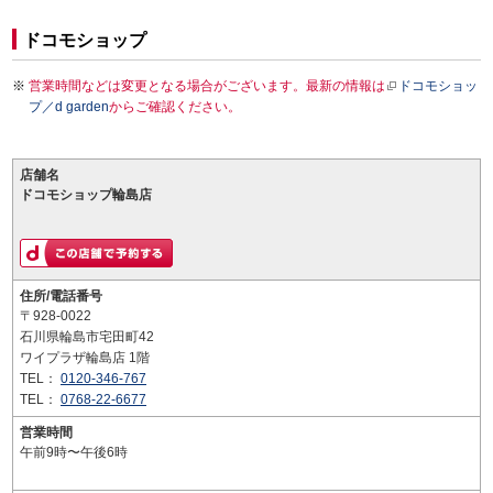
ドコモショップ
営業時間などは変更となる場合がございます。最新の情報は
ドコモショッ
プ／d garden
からご確認ください。
店舗名
ドコモショップ輪島店
住所/電話番号
〒928-0022
石川県輪島市宅田町42
ワイプラザ輪島店 1階
TEL：
0120-346-767
TEL：
0768-22-6677
営業時間
午前9時〜午後6時