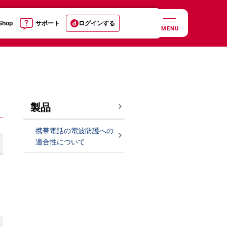
 Shop
サポート
ログインする
MENU
製品
携帯電話の電波防護への
適合性について