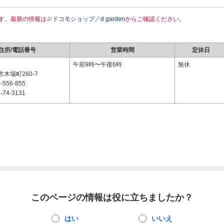
す。最新の情報は
ドコモショップ／d garden
からご確認ください。
住所/電話番号
営業時間
定休日
3
午前9時〜午後6時
無休
木場町260-7
-556-855
-74-3131
このページの情報は役に立ちましたか？
はい
いいえ