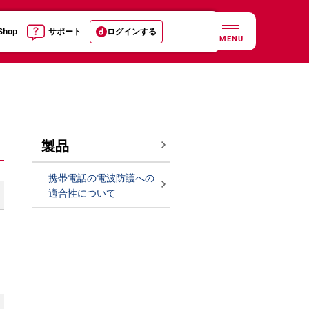
 Shop
サポート
ログインする
MENU
製品
携帯電話の電波防護への
適合性について