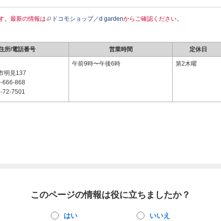
す。最新の情報は
ドコモショップ／d garden
からご確認ください。
住所/電話番号
営業時間
定休日
3
午前9時〜午後6時
第2木曜
明見137
-666-868
-72-7501
このページの情報は役に立ちましたか？
はい
いいえ