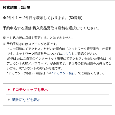
検索結果：2店舗
全2件中1 〜 2件目を表示しております。(50音順)
予約申込する店舗/購入商品受取り店舗を選択してください。
申し込み後に店舗を変更することはできません。
予約手続きにはログインが必要です。
ドコモ回線にてアクセスいただいた場合は「ネットワーク暗証番号」が必要
です。ネットワーク暗証番号については
こちら
をご確認ください。
Wi-Fiまたはご自宅のインターネット環境にてアクセスいただいた場合は「d
アカウントのID／パスワード」が必要です。ドコモの契約回線をお持ちでな
い方も、dアカウントの発行が可能です。
dアカウントの発行・確認は「
dアカウント発行
」でご確認ください。
ドコモショップを表示
量販店などを表示