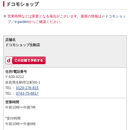
ドコモショップ
営業時間などは変更となる場合がございます。最新の情報は
ドコモショッ
プ／d garden
からご確認ください。
店舗名
ドコモショップ生駒店
住所/電話番号
〒630-0212
奈良県生駒市辻町60-1
TEL：
0120-176-815
TEL：
0743-75-6817
営業時間
午前10時〜午後7時
*受付時間
午前10時〜午後6時