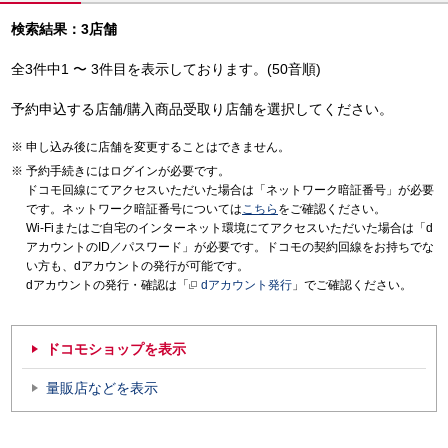
検索結果：3店舗
全3件中1 〜 3件目を表示しております。(50音順)
予約申込する店舗/購入商品受取り店舗を選択してください。
申し込み後に店舗を変更することはできません。
予約手続きにはログインが必要です。
ドコモ回線にてアクセスいただいた場合は「ネットワーク暗証番号」が必要
です。ネットワーク暗証番号については
こちら
をご確認ください。
Wi-Fiまたはご自宅のインターネット環境にてアクセスいただいた場合は「d
アカウントのID／パスワード」が必要です。ドコモの契約回線をお持ちでな
い方も、dアカウントの発行が可能です。
dアカウントの発行・確認は「
dアカウント発行
」でご確認ください。
ドコモショップを表示
量販店などを表示