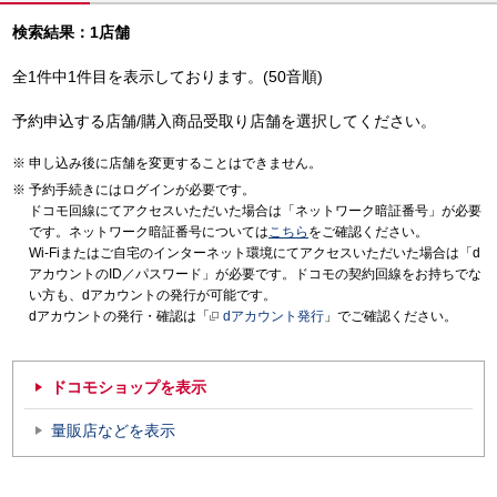
検索結果：1店舗
全1件中1件目を表示しております。(50音順)
予約申込する店舗/購入商品受取り店舗を選択してください。
申し込み後に店舗を変更することはできません。
予約手続きにはログインが必要です。
ドコモ回線にてアクセスいただいた場合は「ネットワーク暗証番号」が必要
です。ネットワーク暗証番号については
こちら
をご確認ください。
Wi-Fiまたはご自宅のインターネット環境にてアクセスいただいた場合は「d
アカウントのID／パスワード」が必要です。ドコモの契約回線をお持ちでな
い方も、dアカウントの発行が可能です。
dアカウントの発行・確認は「
dアカウント発行
」でご確認ください。
ドコモショップを表示
量販店などを表示