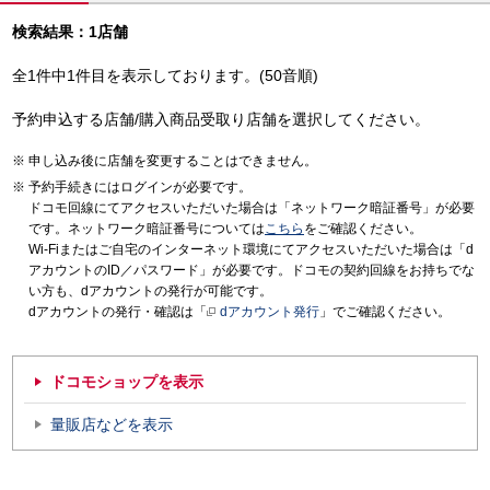
検索結果：1店舗
全1件中1件目を表示しております。(50音順)
予約申込する店舗/購入商品受取り店舗を選択してください。
申し込み後に店舗を変更することはできません。
予約手続きにはログインが必要です。
ドコモ回線にてアクセスいただいた場合は「ネットワーク暗証番号」が必要
です。ネットワーク暗証番号については
こちら
をご確認ください。
Wi-Fiまたはご自宅のインターネット環境にてアクセスいただいた場合は「d
アカウントのID／パスワード」が必要です。ドコモの契約回線をお持ちでな
い方も、dアカウントの発行が可能です。
dアカウントの発行・確認は「
dアカウント発行
」でご確認ください。
ドコモショップを表示
量販店などを表示