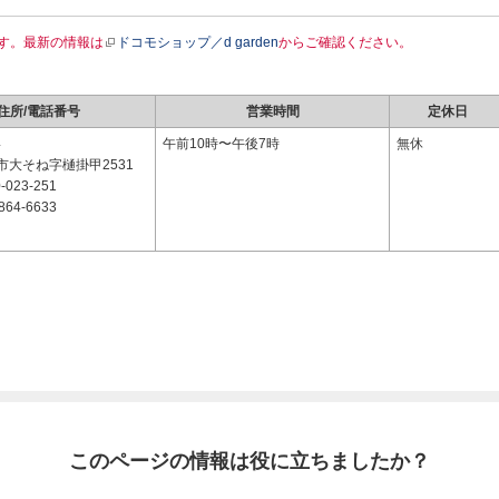
す。最新の情報は
ドコモショップ／d garden
からご確認ください。
住所/電話番号
営業時間
定休日
4
午前10時〜午後7時
無休
市大そね字樋掛甲2531
-023-251
864-6633
このページの情報は役に立ちましたか？