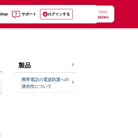
 Shop
サポート
ログインする
MENU
製品
携帯電話の電波防護への
適合性について