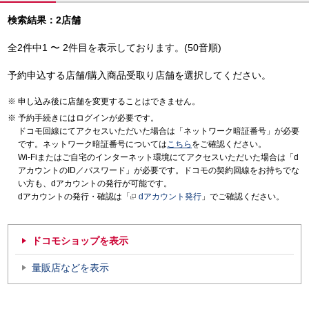
検索結果：2店舗
全2件中1 〜 2件目を表示しております。(50音順)
予約申込する店舗/購入商品受取り店舗を選択してください。
申し込み後に店舗を変更することはできません。
予約手続きにはログインが必要です。
ドコモ回線にてアクセスいただいた場合は「ネットワーク暗証番号」が必要
です。ネットワーク暗証番号については
こちら
をご確認ください。
Wi-Fiまたはご自宅のインターネット環境にてアクセスいただいた場合は「d
アカウントのID／パスワード」が必要です。ドコモの契約回線をお持ちでな
い方も、dアカウントの発行が可能です。
dアカウントの発行・確認は「
dアカウント発行
」でご確認ください。
ドコモショップを表示
量販店などを表示