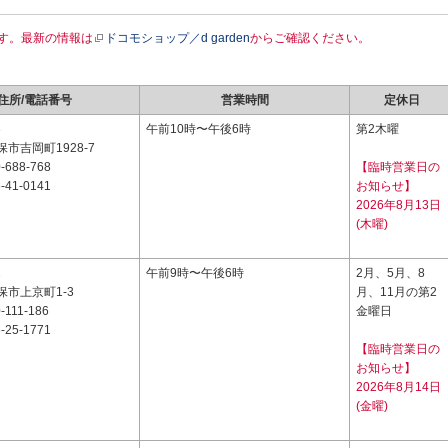
す。最新の情報は
ドコモショップ／d garden
からご確認ください。
住所/電話番号
営業時間
定休日
3
午前10時〜午後6時
第2木曜
市吉岡町1928-7
-688-768
【臨時営業日の
-41-0141
お知らせ】
2026年8月13日
(木曜)
2
午前9時〜午後6時
2月、5月、8
市上京町1-3
月、11月の第2
-111-186
金曜日
-25-1771
【臨時営業日の
お知らせ】
2026年8月14日
(金曜)