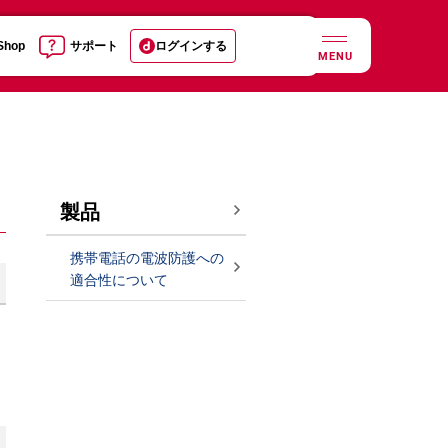
 Shop
サポート
ログインする
MENU
製品
携帯電話の電波防護への
適合性について