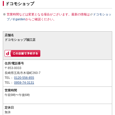
ドコモショップ
営業時間などは変更となる場合がございます。最新の情報は
ドコモショッ
プ／d garden
からご確認ください。
店舗名
ドコモショップ福江店
住所/電話番号
〒853-0033
長崎県五島市木場町260-7
TEL：
0120-556-855
TEL：
0959-74-3131
営業時間
午前9時〜午後6時
定休日
無休