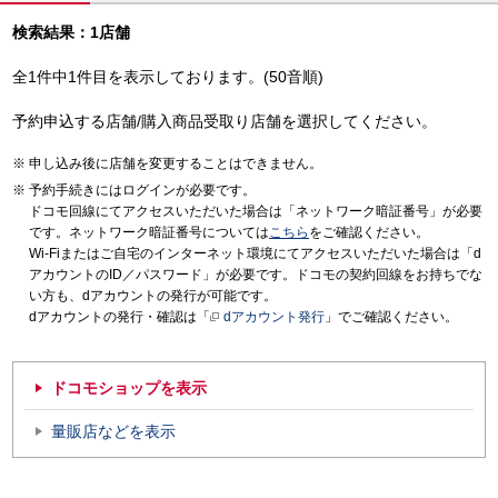
検索結果：1店舗
全1件中1件目を表示しております。(50音順)
予約申込する店舗/購入商品受取り店舗を選択してください。
申し込み後に店舗を変更することはできません。
予約手続きにはログインが必要です。
ドコモ回線にてアクセスいただいた場合は「ネットワーク暗証番号」が必要
です。ネットワーク暗証番号については
こちら
をご確認ください。
Wi-Fiまたはご自宅のインターネット環境にてアクセスいただいた場合は「d
アカウントのID／パスワード」が必要です。ドコモの契約回線をお持ちでな
い方も、dアカウントの発行が可能です。
dアカウントの発行・確認は「
dアカウント発行
」でご確認ください。
ドコモショップを表示
量販店などを表示