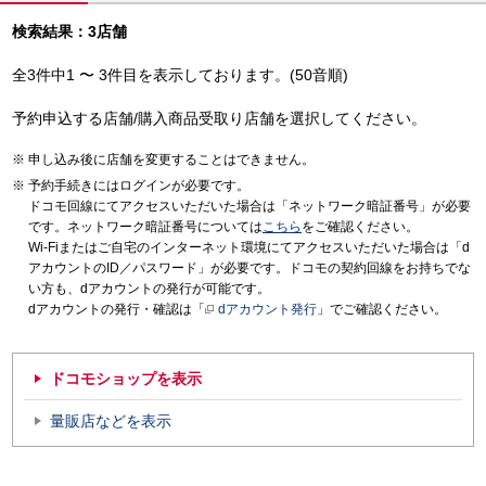
検索結果：3店舗
全3件中1 〜 3件目を表示しております。(50音順)
予約申込する店舗/購入商品受取り店舗を選択してください。
申し込み後に店舗を変更することはできません。
予約手続きにはログインが必要です。
ドコモ回線にてアクセスいただいた場合は「ネットワーク暗証番号」が必要
です。ネットワーク暗証番号については
こちら
をご確認ください。
Wi-Fiまたはご自宅のインターネット環境にてアクセスいただいた場合は「d
アカウントのID／パスワード」が必要です。ドコモの契約回線をお持ちでな
い方も、dアカウントの発行が可能です。
dアカウントの発行・確認は「
dアカウント発行
」でご確認ください。
ドコモショップを表示
量販店などを表示