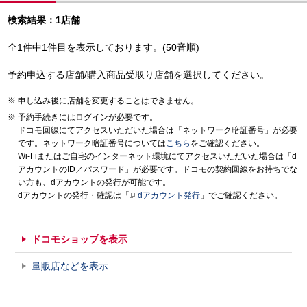
検索結果：1店舗
全1件中1件目を表示しております。(50音順)
予約申込する店舗/購入商品受取り店舗を選択してください。
申し込み後に店舗を変更することはできません。
予約手続きにはログインが必要です。
ドコモ回線にてアクセスいただいた場合は「ネットワーク暗証番号」が必要
です。ネットワーク暗証番号については
こちら
をご確認ください。
Wi-Fiまたはご自宅のインターネット環境にてアクセスいただいた場合は「d
アカウントのID／パスワード」が必要です。ドコモの契約回線をお持ちでな
い方も、dアカウントの発行が可能です。
dアカウントの発行・確認は「
dアカウント発行
」でご確認ください。
ドコモショップを表示
量販店などを表示