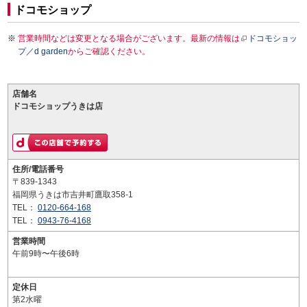
ドコモショップ
営業時間などは変更となる場合がございます。最新の情報は
ドコモショッ
プ／d garden
からご確認ください。
店舗名
ドコモショップうきは店
住所/電話番号
〒839-1343
福岡県うきは市吉井町鷹取358-1
TEL：
0120-664-168
TEL：
0943-76-4168
営業時間
午前9時〜午後6時
定休日
第2水曜