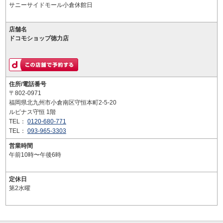
サニーサイドモール小倉休館日
店舗名
ドコモショップ徳力店
住所/電話番号
〒802-0971
福岡県北九州市小倉南区守恒本町2-5-20
ルピナス守恒 1階
TEL：
0120-680-771
TEL：
093-965-3303
営業時間
午前10時〜午後6時
定休日
第2水曜