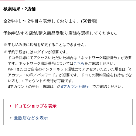
検索結果：2店舗
全2件中1 〜 2件目を表示しております。(50音順)
予約申込する店舗/購入商品受取り店舗を選択してください。
申し込み後に店舗を変更することはできません。
予約手続きにはログインが必要です。
ドコモ回線にてアクセスいただいた場合は「ネットワーク暗証番号」が必要
です。ネットワーク暗証番号については
こちら
をご確認ください。
Wi-Fiまたはご自宅のインターネット環境にてアクセスいただいた場合は「d
アカウントのID／パスワード」が必要です。ドコモの契約回線をお持ちでな
い方も、dアカウントの発行が可能です。
dアカウントの発行・確認は「
dアカウント発行
」でご確認ください。
ドコモショップを表示
量販店などを表示