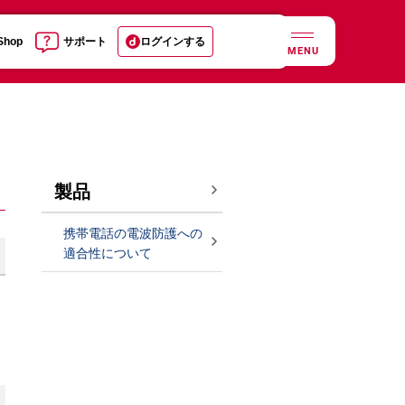
 Shop
サポート
ログインする
MENU
製品
携帯電話の電波防護への
適合性について