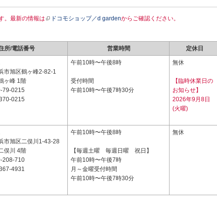
す。最新の情報は
ドコモショップ／d garden
からご確認ください。
住所/電話番号
営業時間
定休日
2
午前10時〜午後8時
無休
市旭区鶴ヶ峰2-82-1
鶴ヶ峰 1階
受付時間
【臨時休業日の
-79-0215
午前10時〜午後7時30分
お知らせ】
370-0215
2026年9月8日
(火曜)
1
午前10時〜午後8時
無休
市旭区二俣川1-43-28
二俣川 4階
【毎週土曜 毎週日曜 祝日】
-208-710
午前10時〜午後7時
367-4931
月～金曜受付時間
午前10時〜午後7時30分