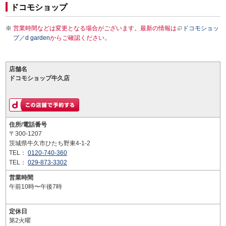
ドコモショップ
営業時間などは変更となる場合がございます。最新の情報は
ドコモショッ
プ／d garden
からご確認ください。
店舗名
ドコモショップ牛久店
住所/電話番号
〒300-1207
茨城県牛久市ひたち野東4-1-2
TEL：
0120-740-360
TEL：
029-873-3302
営業時間
午前10時〜午後7時
定休日
第2火曜