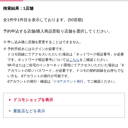
検索結果：1店舗
全1件中1件目を表示しております。(50音順)
予約申込する店舗/購入商品受取り店舗を選択してください。
申し込み後に店舗を変更することはできません。
予約手続きにはログインが必要です。
ドコモ回線にてアクセスいただいた場合は「ネットワーク暗証番号」が必要
です。ネットワーク暗証番号については
こちら
をご確認ください。
Wi-Fiまたはご自宅のインターネット環境にてアクセスいただいた場合は「d
アカウントのID／パスワード」が必要です。ドコモの契約回線をお持ちでな
い方も、dアカウントの発行が可能です。
dアカウントの発行・確認は「
dアカウント発行
」でご確認ください。
ドコモショップを表示
量販店などを表示