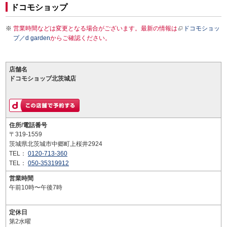
ドコモショップ
営業時間などは変更となる場合がございます。最新の情報は
ドコモショッ
プ／d garden
からご確認ください。
店舗名
ドコモショップ北茨城店
住所/電話番号
〒319-1559
茨城県北茨城市中郷町上桜井2924
TEL：
0120-713-360
TEL：
050-35319912
営業時間
午前10時〜午後7時
定休日
第2水曜