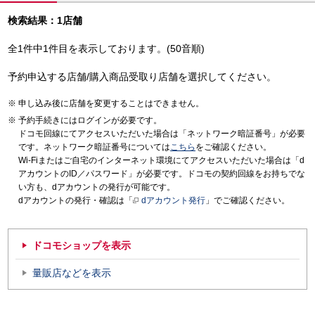
検索結果：1店舗
全1件中1件目を表示しております。(50音順)
予約申込する店舗/購入商品受取り店舗を選択してください。
申し込み後に店舗を変更することはできません。
予約手続きにはログインが必要です。
ドコモ回線にてアクセスいただいた場合は「ネットワーク暗証番号」が必要
です。ネットワーク暗証番号については
こちら
をご確認ください。
Wi-Fiまたはご自宅のインターネット環境にてアクセスいただいた場合は「d
アカウントのID／パスワード」が必要です。ドコモの契約回線をお持ちでな
い方も、dアカウントの発行が可能です。
dアカウントの発行・確認は「
dアカウント発行
」でご確認ください。
ドコモショップを表示
量販店などを表示