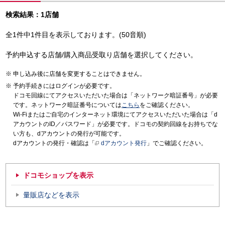
検索結果：1店舗
全1件中1件目を表示しております。(50音順)
予約申込する店舗/購入商品受取り店舗を選択してください。
申し込み後に店舗を変更することはできません。
予約手続きにはログインが必要です。
ドコモ回線にてアクセスいただいた場合は「ネットワーク暗証番号」が必要
です。ネットワーク暗証番号については
こちら
をご確認ください。
Wi-Fiまたはご自宅のインターネット環境にてアクセスいただいた場合は「d
アカウントのID／パスワード」が必要です。ドコモの契約回線をお持ちでな
い方も、dアカウントの発行が可能です。
dアカウントの発行・確認は「
dアカウント発行
」でご確認ください。
ドコモショップを表示
量販店などを表示