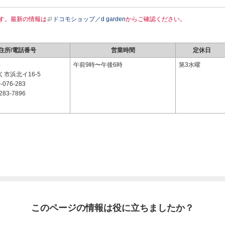
す。最新の情報は
ドコモショップ／d garden
からご確認ください。
住所/電話番号
営業時間
定休日
4
午前9時〜午後6時
第3水曜
市浜北イ16-5
-076-283
283-7896
このページの情報は役に立ちましたか？