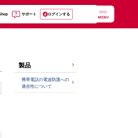
 Shop
サポート
ログインする
MENU
製品
携帯電話の電波防護への
適合性について