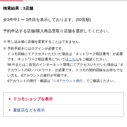
検索結果：3店舗
全3件中1 〜 3件目を表示しております。(50音順)
予約申込する店舗/購入商品受取り店舗を選択してください。
申し込み後に店舗を変更することはできません。
予約手続きにはログインが必要です。
ドコモ回線にてアクセスいただいた場合は「ネットワーク暗証番号」が必要
です。ネットワーク暗証番号については
こちら
をご確認ください。
Wi-Fiまたはご自宅のインターネット環境にてアクセスいただいた場合は「d
アカウントのID／パスワード」が必要です。ドコモの契約回線をお持ちでな
い方も、dアカウントの発行が可能です。
dアカウントの発行・確認は「
dアカウント発行
」でご確認ください。
ドコモショップを表示
量販店などを表示