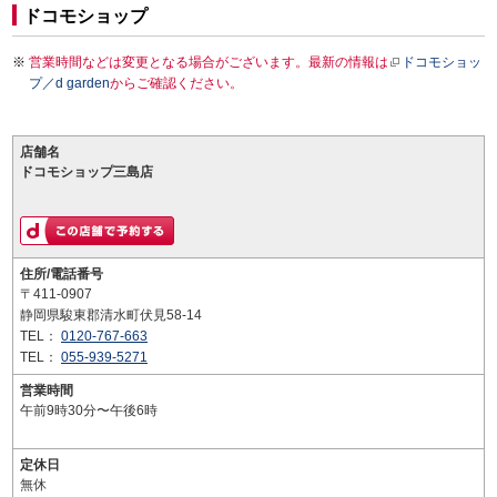
ドコモショップ
営業時間などは変更となる場合がございます。最新の情報は
ドコモショッ
プ／d garden
からご確認ください。
店舗名
ドコモショップ三島店
住所/電話番号
〒411-0907
静岡県駿東郡清水町伏見58-14
TEL：
0120-767-663
TEL：
055-939-5271
営業時間
午前9時30分〜午後6時
定休日
無休