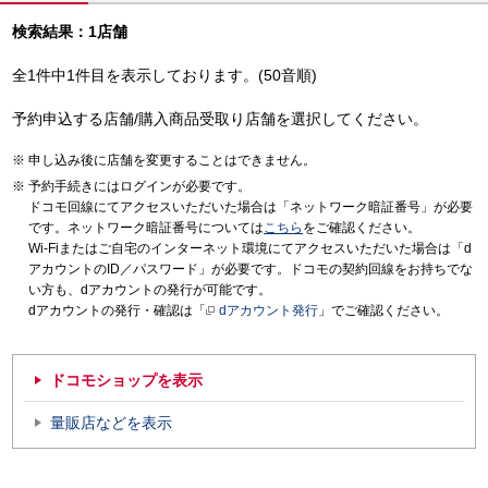
検索結果：1店舗
全1件中1件目を表示しております。(50音順)
予約申込する店舗/購入商品受取り店舗を選択してください。
申し込み後に店舗を変更することはできません。
予約手続きにはログインが必要です。
ドコモ回線にてアクセスいただいた場合は「ネットワーク暗証番号」が必要
です。ネットワーク暗証番号については
こちら
をご確認ください。
Wi-Fiまたはご自宅のインターネット環境にてアクセスいただいた場合は「d
アカウントのID／パスワード」が必要です。ドコモの契約回線をお持ちでな
い方も、dアカウントの発行が可能です。
dアカウントの発行・確認は「
dアカウント発行
」でご確認ください。
ドコモショップを表示
量販店などを表示