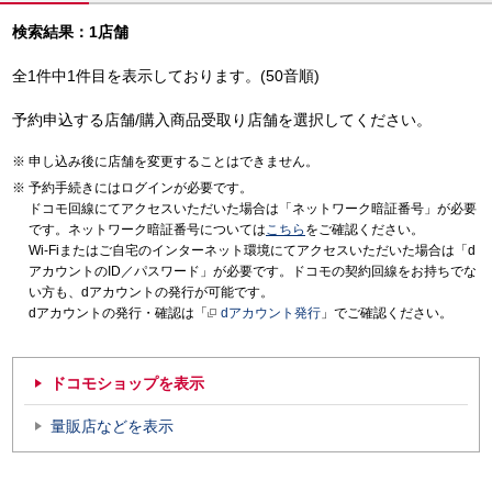
検索結果：1店舗
全1件中1件目を表示しております。(50音順)
予約申込する店舗/購入商品受取り店舗を選択してください。
申し込み後に店舗を変更することはできません。
予約手続きにはログインが必要です。
ドコモ回線にてアクセスいただいた場合は「ネットワーク暗証番号」が必要
です。ネットワーク暗証番号については
こちら
をご確認ください。
Wi-Fiまたはご自宅のインターネット環境にてアクセスいただいた場合は「d
アカウントのID／パスワード」が必要です。ドコモの契約回線をお持ちでな
い方も、dアカウントの発行が可能です。
dアカウントの発行・確認は「
dアカウント発行
」でご確認ください。
ドコモショップを表示
量販店などを表示