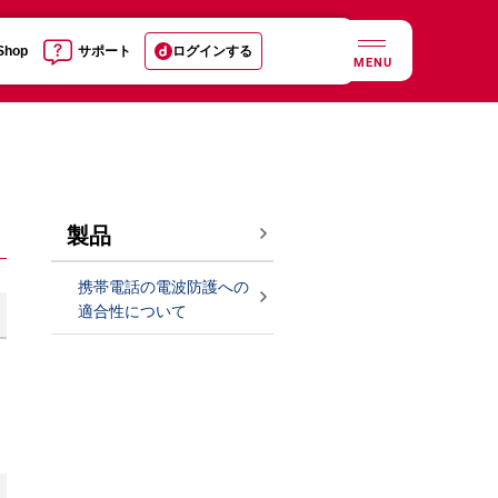
 Shop
サポート
ログインする
MENU
製品
携帯電話の電波防護への
適合性について