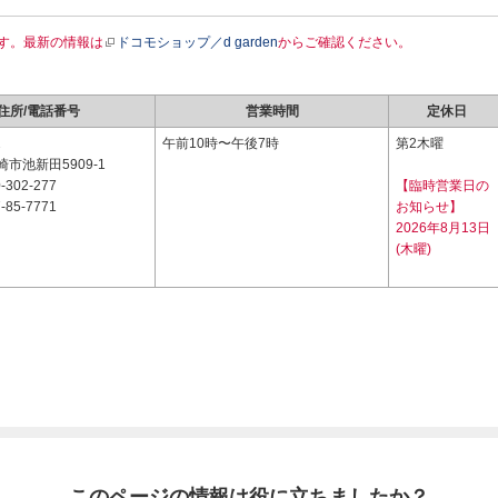
す。最新の情報は
ドコモショップ／d garden
からご確認ください。
住所/電話番号
営業時間
定休日
2
午前10時〜午後7時
第2木曜
市池新田5909-1
-302-277
【臨時営業日の
-85-7771
お知らせ】
2026年8月13日
(木曜)
このページの情報は役に立ちましたか？