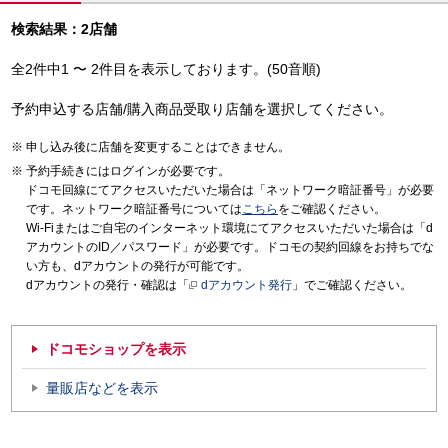
検索結果：2店舗
全2件中1 〜 2件目を表示しております。(50音順)
予約申込する店舗/購入商品受取り店舗を選択してください。
申し込み後に店舗を変更することはできません。
予約手続きにはログインが必要です。
ドコモ回線にてアクセスいただいた場合は「ネットワーク暗証番号」が必要
です。ネットワーク暗証番号については
こちら
をご確認ください。
Wi-Fiまたはご自宅のインターネット環境にてアクセスいただいた場合は「d
アカウントのID／パスワード」が必要です。ドコモの契約回線をお持ちでな
い方も、dアカウントの発行が可能です。
dアカウントの発行・確認は「
dアカウント発行
」でご確認ください。
ドコモショップを表示
量販店などを表示