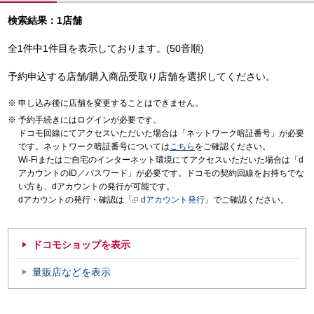
検索結果：1店舗
全1件中1件目を表示しております。(50音順)
予約申込する店舗/購入商品受取り店舗を選択してください。
申し込み後に店舗を変更することはできません。
予約手続きにはログインが必要です。
ドコモ回線にてアクセスいただいた場合は「ネットワーク暗証番号」が必要
です。ネットワーク暗証番号については
こちら
をご確認ください。
Wi-Fiまたはご自宅のインターネット環境にてアクセスいただいた場合は「d
アカウントのID／パスワード」が必要です。ドコモの契約回線をお持ちでな
い方も、dアカウントの発行が可能です。
dアカウントの発行・確認は「
dアカウント発行
」でご確認ください。
ドコモショップを表示
量販店などを表示